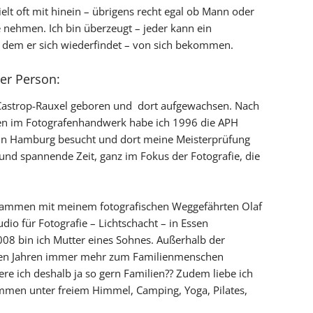
ielt oft mit hinein – übrigens recht egal ob Mann oder
e nehmen. Ich bin überzeugt – jeder kann ein
in dem er sich wiederfindet – von sich bekommen.
er Person:
 Castrop-Rauxel geboren und dort aufgewachsen. Nach
en im Fotografenhandwerk habe ich 1996 die APH
 in Hamburg besucht und dort meine Meisterprüfung
und spannende Zeit, ganz im Fokus der Fotografie, die
sammen mit meinem fotografischen Weggefährten Olaf
io für Fotografie – Lichtschacht – in Essen
008 bin ich Mutter eines Sohnes. Außerhalb der
tzten Jahren immer mehr zum Familienmenschen
iere ich deshalb ja so gern Familien?? Zudem liebe ich
mmen unter freiem Himmel, Camping, Yoga, Pilates,