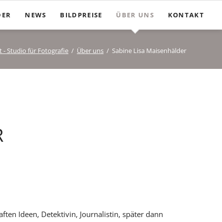
Nav
DER
NEWS
BILDPREISE
ÜBER UNS
KONTAKT
übe
 - Studio für Fotografie
Über uns
Sabine Lisa Maisenhälder
R
en Ideen, Detektivin, Journalistin, später dann